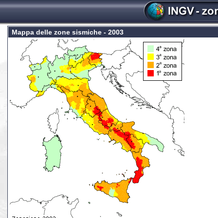
Mappa delle zone sismiche - 2003