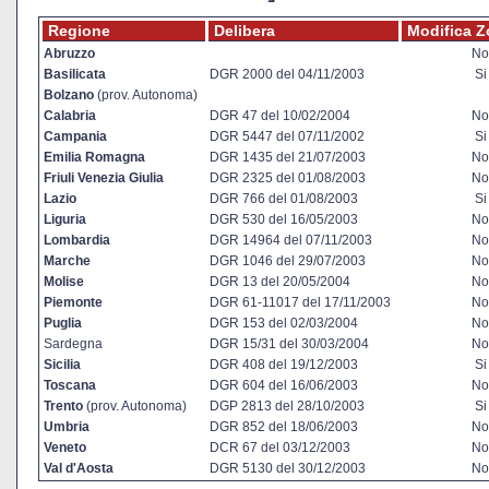
Regione
Delibera
Modifica Z
Abruzzo
No
Basilicata
DGR 2000 del 04/11/2003
Si
Bolzano
(prov. Autonoma)
Calabria
DGR 47 del 10/02/2004
No
Campania
DGR 5447 del 07/11/2002
Si
Emilia Romagna
DGR 1435 del 21/07/2003
No
Friuli Venezia Giulia
DGR 2325 del 01/08/2003
No
Lazio
DGR 766 del 01/08/2003
Si
Liguria
DGR 530 del 16/05/2003
No
Lombardia
DGR 14964 del 07/11/2003
No
Marche
DGR 1046 del 29/07/2003
No
Molise
DGR 13 del 20/05/2004
No
Piemonte
DGR 61-11017 del 17/11/2003
No
Puglia
DGR 153 del 02/03/2004
No
Sardegna
DGR 15/31 del 30/03/2004
No
Sicilia
DGR 408 del 19/12/2003
Si
Toscana
DGR 604 del 16/06/2003
No
Trento
(prov. Autonoma)
DGP 2813 del 28/10/2003
Si
Umbria
DGR 852 del 18/06/2003
No
Veneto
DCR 67 del 03/12/2003
No
Val d'Aosta
DGR 5130 del 30/12/2003
No