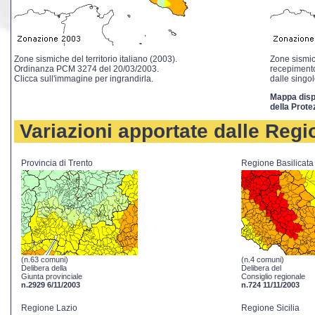
Zone sismiche del territorio italiano (2003).
Zone sismich
Ordinanza PCM 3274 del 20/03/2003.
recepimento
Clicca sull'immagine per ingrandirla.
dalle singo
Mappa dispo
della Prote
Variazioni apportate dalle Regi
Provincia di Trento
Regione Basilicata
(n.63 comuni)
(n.4 comuni)
Delibera della
Delibera del
Giunta provinciale
Consiglio regionale
n.2929 6/11/2003
n.724 11/11/2003
Regione Lazio
Regione Sicilia